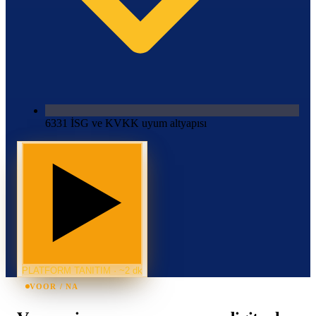
6331 İSG ve KVKK uyum altyapısı
PLATFORM TANITIM · ~2 dk
VOOR / NA