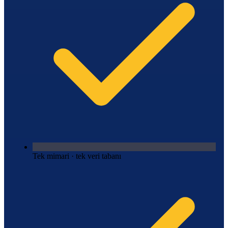
Tek mimari · tek veri tabanı