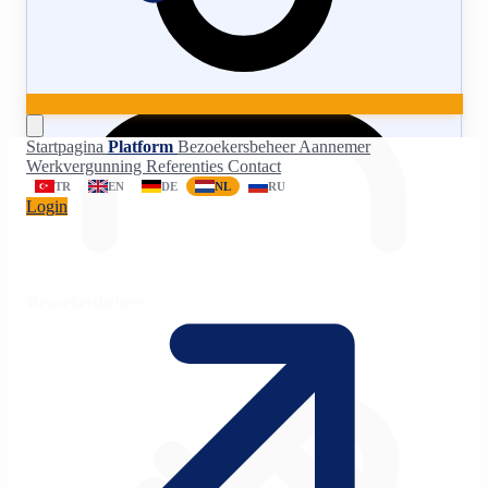
Startpagina
Platform
Bezoekersbeheer
Aannemer
Werkvergunning
Referenties
Contact
TR
EN
DE
NL
RU
Login
Bezoekersbeheer