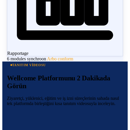
Rapportage
6 modules synchroon
Arbo conform
TANITIM VİDEOSU
Wellcome Platformunu 2 Dakikada
Görün
Ziyaretçi, yüklenici, eğitim ve iş izni süreçlerinin sahada nasıl
tek platformda birleştiğini kısa tanıtım videosuyla inceleyin.