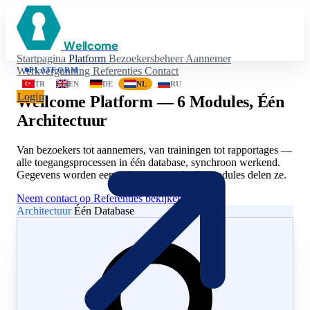
Wellcome
Startpagina
Platform
Bezoekersbeheer
Aannemer
Werkvergunning
Referenties
Contact
PLATFORM
TR
EN
DE
NL
RU
Login
Wellcome Platform — 6 Modules, Één
Architectuur
Van bezoekers tot aannemers, van trainingen tot rapportages —
alle toegangsprocessen in één database, synchroon werkend.
Gegevens worden eenmalig ingevoerd, alle modules delen ze.
Neem contact op
Referenties bekijken
Architectuur
Één Database