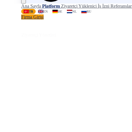
Ana Sayfa
Platform
Ziyaretçi
Yüklenici
İş İzni
Referansla
TR
EN
DE
NL
RU
Firma Girişi
Ziyaretçi Yönetimi