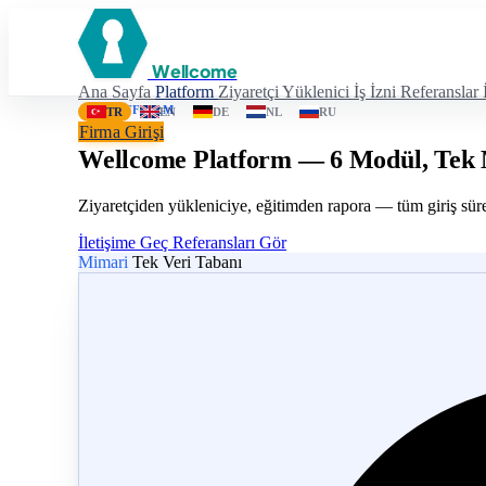
Wellcome
Ana Sayfa
Platform
Ziyaretçi
Yüklenici
İş İzni
Referanslar
PLATFORM
TR
EN
DE
NL
RU
Firma Girişi
Wellcome Platform — 6 Modül, Tek
Ziyaretçiden yükleniciye, eğitimden rapora — tüm giriş süreçle
İletişime Geç
Referansları Gör
Mimari
Tek Veri Tabanı